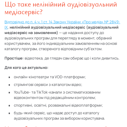
Що таке нелінійний аудіовізуальний
медіасервіс?
Відповідно до п. 4 ч. 1 ст. 14 Закону України «Про медіа» № 2849-
IX
,
нелінійний аудіовізуальний медіасервіс (аудіовізуальний
медіасервіс на замовлення)
— це надання доступу до
аудіовізуальних програм для перегляду в момент, обраний
користувачем, за його індивідуальним замовленням на основі
каталогу програм, створеного відповідним суб'єктом.
Простіше:
відеотека, де глядач сам обирає що і коли дивитись.
Для кого це актуально:
онлайн-кінотеатри та VOD-платформи;
стрімінгові сервіси з каталогом відео;
YouTube- та TikTok-канали з систематизованим
відеоконтентом під редакційним контролем;
спортивні, освітні, розважальні відеоплатформи;
будь-який сервіс, що надає доступ до каталогу
аудіовізуальних програм за вибором користувача.