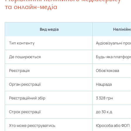
та онлайн-медіа
ㅤВид медіа
Нелінійн
Тип контенту
Аудіовізуальні про
Де поширюється
Будь-яка платформ
Реєстрація
Обов'язкова
Орган реєстрації
Нацрада
Реєстраційний збір
3 328 грн
Строк реєстрації
до 30 к.д.
Хто може реєструватись
Юрособа або ФОП