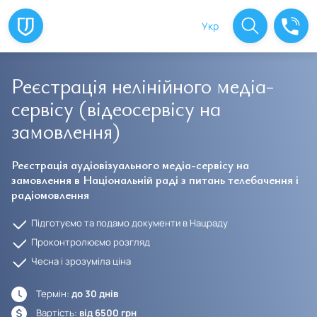
Укр
Реєстрація нелінійного медіа-
сервісу (відеосервісу на
замовлення)
Реєстрація аудіовізуального медіа-сервісу на
замовлення в Національній раді з питань телебачення і
радіомовлення
Підготуємо та подамо документи в Нацраду
Проконтролюємо розгляд
Чесна і зрозуміла ціна
Термін:
до 30 днів
Вартість:
від 6500 грн