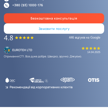
+380 (93) 1000-176
Безкоштовна консультація
Замовити послугу
4.8
446 відгуків на Google
EUROTEH LTD
19
14.04.2025
Отримання СТ1. Все дуже добре. Швидко, зручно. Дякуємо.
Вып
и
пре
Рекомендації від корпоративних клієнтів