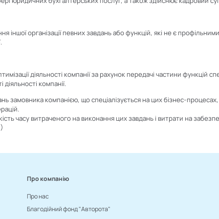
фері юридичних бухгалтерських послуг, а також здійснює кадровий суп
я іншої організації певних завдань або функцій, які не є профільними 
.
имізації діяльності компанії за рахунок передачі частини функцій спец
 діяльності компанії.
нь замовника компанією, що спеціалізується на цих бізнес-процесах,
рацій.
ість часу витраченого на виконання цих завдань і витрати на забезп
і)
Про компанію
Про нас
Благодійний фонд "Авторота"