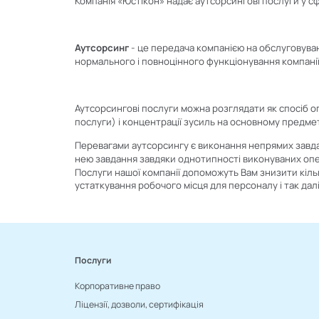
Компанія «Юстікон» надає аутсорсингові послуги у с
Аутсорсинг
- це передача компанією на обслуговуванн
нормального і повноцінного функціонування компанії
Аутсорсингові послуги можна розглядати як спосіб опт
послуги) і концентрації зусиль на основному предметі
Перевагами аутсорсингу є виконання непрямих завда
нею завдання завдяки однотипності виконуваних опе
Послуги нашої компанії допоможуть Вам знизити кільк
устаткування робочого місця для персоналу і так дал
Послуги
Корпоративне право
Ліцензії, дозволи, сертифікація