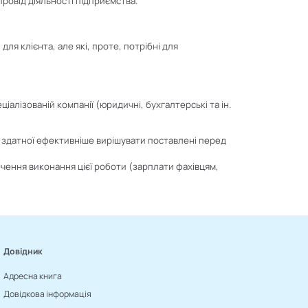
ровід діяльності підприємства.
для клієнта, але які, проте, потрібні для
іалізованій компанії (юридичні, бухгалтерські та ін.
 здатної ефективніше вирішувати поставлені перед
ечення виконання цієї роботи (зарплати фахівцям,
Довідник
Адресна книга
Довідкова інформація