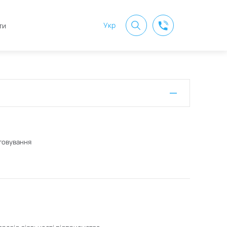
Укр
ти
говування