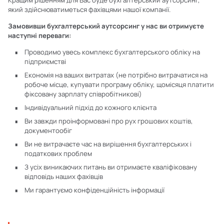
Кращим рішенням для Вас буде бухгалтерський аутсорсинг,
який здійснюватиметься фахівцями нашої компанії.
Замовивши бухгалтерський аутсорсинг у нас ви отримуєте
наступні переваги:
Проводимо увесь комплекс бухгалтерського обліку на
підприємстві
Економія на ваших витратах (не потрібно витрачатися на
робоче місце, купувати програму обліку, щомісяця платити
фіксовану зарплату співробітникові)
Індивідуальний підхід до кожного клієнта
Ви завжди проінформовані про рух грошових коштів,
документообіг
Ви не витрачаєте час на вирішення бухгалтерських і
податкових проблем
З усіх виникаючих питань ви отримаєте кваліфіковану
відповідь наших фахівців
Ми гарантуємо конфіденційність інформації