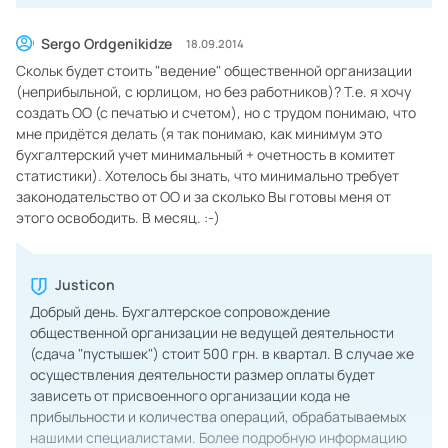
Sergo Ordgenikidze
18.09.2014
Скольк будет стоить "ведение" общественной организации
(неприбыльной, с юрлицом, но без работников)? Т.е. я хочу
создать ОО (с печатью и счетом), но с трудом понимаю, что
мне придётся делать (я так понимаю, как минимум это
бухгалтерский учет минимальный + очетность в комитет
статистики). Хотелось бы знать, что минимально требует
законодательство от ОО и за сколько Вы готовы меня от
этого освободить. В месяц. :-)
Justicon
Добрый день. Бухгалтерское сопровождение
общественной организации не ведущей деятельности
(сдача "пустышек") стоит 500 грн. в квартал. В случае же
осуществления деятельности размер оплаты будет
зависеть от присвоенного организации кода не
прибыльности и количества операций, обрабатываемых
нашими специалистами. Более подробную информацию