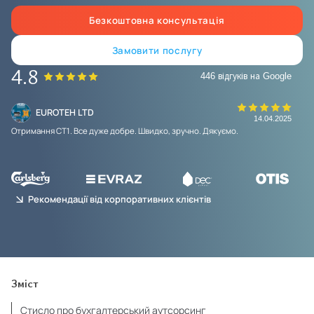
Безкоштовна консультація
Замовити послугу
4.8
446 відгуків на Google
EUROTEH LTD
25
14.04.2025
Отримання СТ1. Все дуже добре. Швидко, зручно. Дякуємо.
Это
се
Оче
Рекомендації від корпоративних клієнтів
Зміст
Стисло про бухгалтерський аутсорсинг