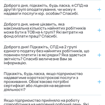
Доброго дня, підкажіть, будь ласка, я СПД на
другій групі оподаткування, чи можу я
надавати послуги юр. особам? Спасибі.
Доброго дня, мене цікавить, яка
максимальна кількість найнятих робітників
може бути в ТОВ на 4 групі? Які витрати на
фонд оплати праці? Спасибі.
Доброго дня! Підкажіть, СПД на 2 групі
єдиного податку без найнятих робітників, що
повинен платити і в які рядки? Яка здається
звітність? Спасибі величезне Вам за
інформацію.
Підкажіть, будь ласка, якщо підприємство
надаватиме короткострокові послуги з
проживання. Обов'язково потрібні
сертифікат або ліцензія на ведення
діяльності?
Якщо підприємство прийняло на роботу
співробітника на неповний робочий день. Які