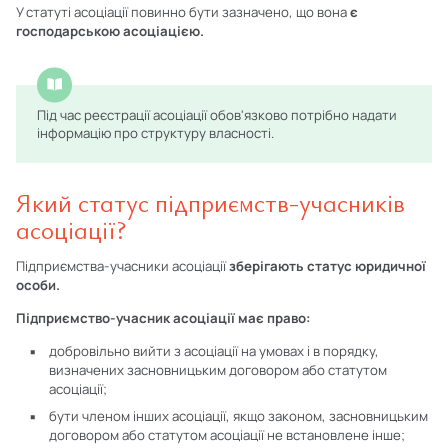
У статуті асоціації повинно бути зазначено, що вона
є
господарською асоціацією.
Під час реєстрації асоціації обов'язково потрібно надати
інформацію про структуру власності.
Який статус підприємств-учасників
асоціації?
Підприємства-учасники асоціації
зберігають статус юридичної
особи.
Підприємство-учасник асоціації має право:
добровільно вийти з асоціації на умовах і в порядку,
визначених засновницьким договором або статутом
асоціації;
бути членом інших асоціації, якщо законом, засновницьким
договором або статутом асоціації не встановлене інше;