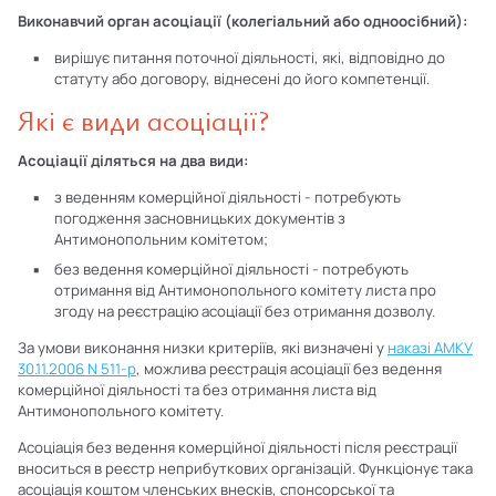
Виконавчий орган асоціації (колегіальний або одноосібний):
вирішує питання поточної діяльності, які, відповідно до
статуту або договору, віднесені до його компетенції.
Які є види асоціації?
Асоціації діляться на два види:
з веденням комерційної діяльності - потребують
погодження засновницьких документів з
Антимонопольним комітетом;
без ведення комерційної діяльності - потребують
отримання від Антимонопольного комітету листа про
згоду на реєстрацію асоціації без отримання дозволу.
За умови виконання низки критеріїв, які визначені у
наказі АМКУ
30.11.2006 N 511-р
, можлива реєстрація асоціації без ведення
комерційної діяльності та без отримання листа від
Антимонопольного комітету.
Асоціація без ведення комерційної діяльності після реєстрації
вноситься в реєстр неприбуткових організацій. Функціонує така
асоціація коштом членських внесків, спонсорської та