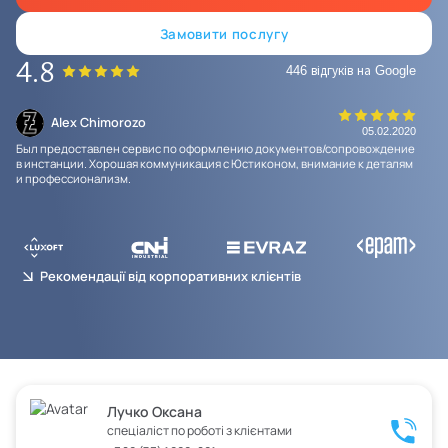
Замовити послугу
4.8
446 відгуків на Google
Alex Chimorozo
23
05.02.2020
Был предоставлен сервис по оформлению документов/сопровождение
Все
в инстанции. Хорошая коммуникация с Юстиконом, внимание к деталям
был
и профессионализм.
про
про
дан
Рекомендації від корпоративних клієнтів
Лучко Оксана
спеціаліст по роботі з клієнтами