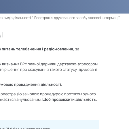
их видів діяльності
Реєстрація друкованого засобу масової інформації
І
 з питань телебачення і радіомовлення,
за
нту визнання ВРУ певної держави державою-агресором
тя рішення про скасування такого статусу, друковані
 умовою провадження діяльності.
еререєстрацію за новою процедурою протягом одного
важається анульованим.
Щоб продовжити діяльність,
мо ЗМІ без зайвого клопоту.