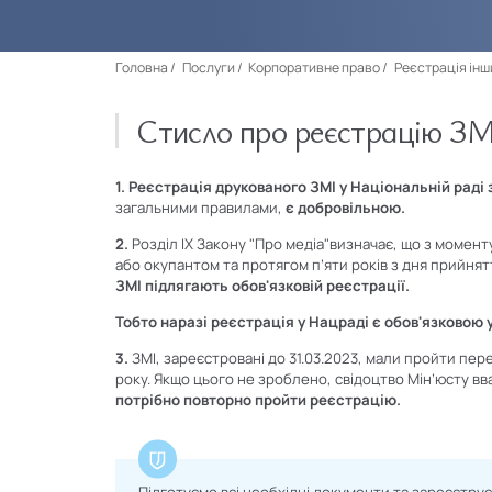
Головна
Послуги
Корпоративне право
Реєстрація інш
Стисло про реєстрацію ЗМ
1. Реєстрація друкованого ЗМІ у Національній раді
загальними правилами,
є добровільною.
2.
Розділ IX Закону "Про медіа"визначає, що з моме
або окупантом та протягом п’яти років з дня прийнят
ЗМІ підлягають обов'язковій реєстрації.
Тобто наразі реєстрація у Нацраді є обов'язковою
3.
ЗМІ, зареєстровані до 31.03.2023, мали пройти п
року. Якщо цього не зроблено, свідоцтво Мін’юсту в
потрібно повторно пройти реєстрацію.
Підготуємо всі необхідні документи та зареєструє