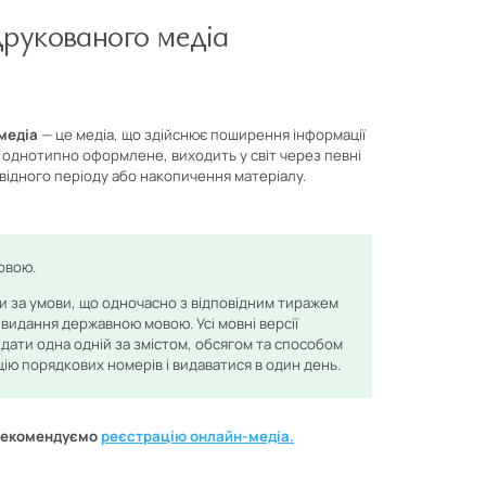
друкованого медіа
медіа
— це медіа, що здійснює поширення інформації
х, однотипно оформлене, виходить у світ через певні
відного періоду або накопичення матеріалу.
овою.
и за умови, що одночасно з відповідним тиражем
видання державною мовою. Усі мовні версії
ідати одна одній за змістом, обсягом та способом
цію порядкових номерів і видаватися в один день.
 рекомендуємо
реєстрацію
онлайн-медіа.