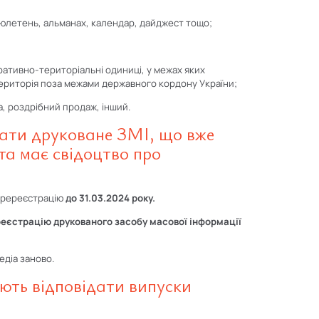
 бюлетень, альманах, календар, дайджест тощо;
ративно-територіальні одиниці, у межах яких
ериторія поза межами державного кордону України;
, роздрібний продаж, інший.
вати друковане ЗМІ, що вже
та має свідоцтво про
перереєстрацію
до 31.03.2024 року.
 реєстрацію друкованого засобу масової інформації
едіа заново.
ють відповідати випуски