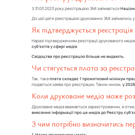
З 31.03.2023 року реєстрацією ЗМІ займається
Націон
До цієї дати реєстрацією друкованих ЗМІ займались у 
Як підтверджується реєстрація
Наразі підтвердженням реєстрації друкованого медіа 
суб’єктів у сфері медіа
.
Свідоцтва про реєстрацію більше не видають.
Чи стягується плата за реєстр
Так, така
плата складає 1 прожитковий мінімум прац
подається заява про реєстрацію. Таким чином,
у 2026
Коли друковане медіа може роз
Друковане медіа вважається зареєстрованим, а отже
внесення інформації про це медіа до Реєстру суб'єк
З чим потрібно визначитись пе
1. Назва друкованого медіа;