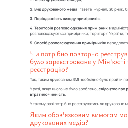
2. Вид друкованого медіа:
газета, журнал, збірник,
3. Періодичність виходу примірників;
4. Територія розповсюдження примірників:
адмініст
розповсюджуються примірники; територія України; т
5. Спосіб розповсюдження примірників:
передплата
Чи потрібно повторно реєстру
було зареєстроване у Мін'юсті 
реєстрацію?
Так, таким друкованим ЗМІ необхідно було пройти 
У разі, якщо цього не було зроблено
, свідоцтво про
втратило чинність.
У такому разі потрібно реєструватись як друковане м
Яким обов'язковим вимогам ма
друкованих медіа?