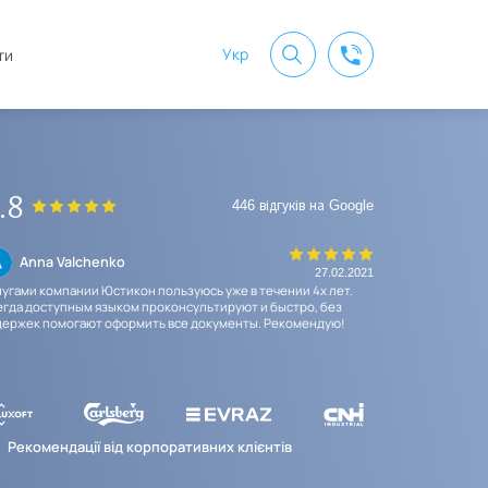
Укр
ти
.8
446 відгуків на Google
Anna Valchenko
Vera Stro
27.02.2021
лугами компании Юстикон пользуюсь уже в течении 4х лет.
Очень приличная
егда доступным языком проконсультируют и быстро, без
юридическая комп
держек помогают оформить все документы. Рекомендую!
посоветовала пут
обязывает меня 
представится во
короновирус...
Рекомендації від корпоративних клієнтів