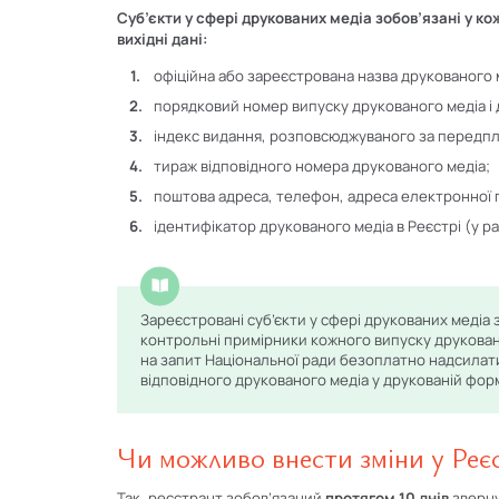
Суб’єкти у сфері друкованих медіа зобов’язані у к
вихідні дані:
офіційна або зареєстрована назва друкованого 
порядковий номер випуску друкованого медіа і д
індекс видання, розповсюджуваного за передп
тираж відповідного номера друкованого медіа;
поштова адреса, телефон, адреса електронної п
ідентифікатор друкованого медіа в Реєстрі (у раз
Зареєстровані суб’єкти у сфері друкованих медіа 
контрольні примірники кожного випуску друковано
на запит Національної ради безоплатно надсилат
відповідного друкованого медіа у друкованій форм
Чи можливо внести зміни у Реєст
Так, реєстрант зобов’язаний
протягом 10 днів
зверну