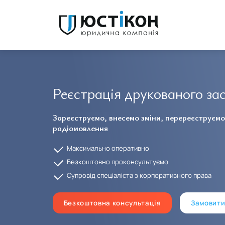
Реєстрація друкованого за
Зареєструємо, внесемо зміни, перереєструємо
Tatiana Courvoisier
радіомовлення
Благодарю компанию Юстикон за профессиональную и
работу в получении документов. Буду обращаться в д
Максимально оперативно
и рекомендую всем.
Безкоштовно проконсультуємо
Супровід спеціаліста з корпоративного права
Безкоштовна консультація
Замовити