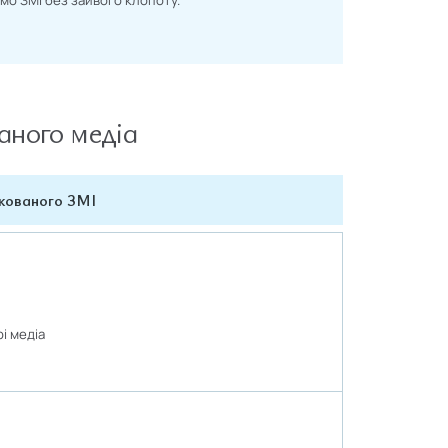
ваного медіа
укованого ЗМІ
і медіа