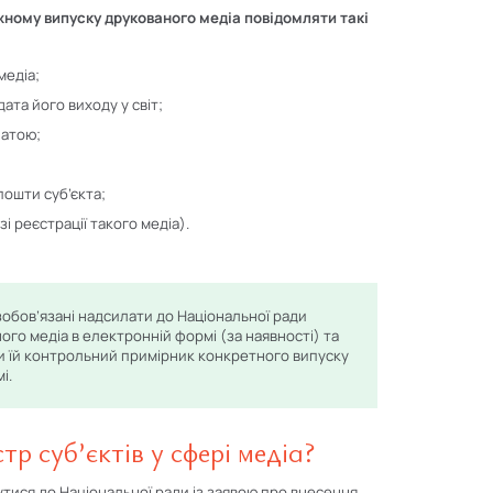
ожному випуску друкованого медіа повідомляти такі
медіа;
ата його виходу у світ;
латою;
ошти суб’єкта;
і реєстрації такого медіа).
зобов’язані надсилати до Національної ради
го медіа в електронній формі (за наявності) та
и їй контрольний примірник конкретного випуску
і.
р суб’єктів у сфері медіа?
тися до Національної ради із заявою про внесення