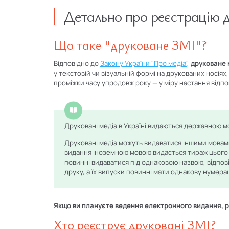
Детально про реєстрацію 
Що таке "друковане ЗМІ"?
Відповідно до
Закону України "Про медіа"
,
друковане 
у текстовій чи візуальній формі на друкованих носія
проміжки часу упродовж року — у міру настання відпо
Друковані медіа в Україні видаються державною м
Друковані медіа можуть видаватися іншими мовам
видання іноземною мовою видається тираж цього 
повинні видаватися під однаковою назвою, відпов
друку, а їх випуски повинні мати однакову нумера
Якщо ви плануєте ведення електронного видання,
Хто реєструє друковані ЗМІ?