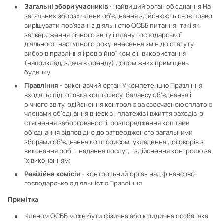
Загальні збори учасників
- найвищий орган об’єднання На
загальних зборах члени об'єднання здійснюють своє право
вирішувати пов'язані з діяльністю ОСББ питання, такі як:
затвердження річного звіту і плану господарської
діяльності наступного року, внесення змін до статуту,
виборів правління і ревізійної комісії, використання
(наприклад, здача в оренду) допоміжних приміщень
будинку.
Правління
- виконавчий орган У компетенцію Правління
входять: підготовка кошторису, балансу об'єднання і
річного звіту, здійснення контролю за своєчасною сплатою
членами об'єднання внесків і платежів і вжиття заходів із
стягнення заборгованості, розпорядження коштами
об'єднання відповідно до затвердженого загальними
зборами об'єднання кошторисом, укладення договорів з
виконання робіт, надання послуг, і здійснення контролю за
їх виконанням;
Ревізійна комісія
- контрольний орган над фінансово-
господарською діяльністю Правління
Примітка
Членом ОСББ може бути фізична або юридична особа, яка