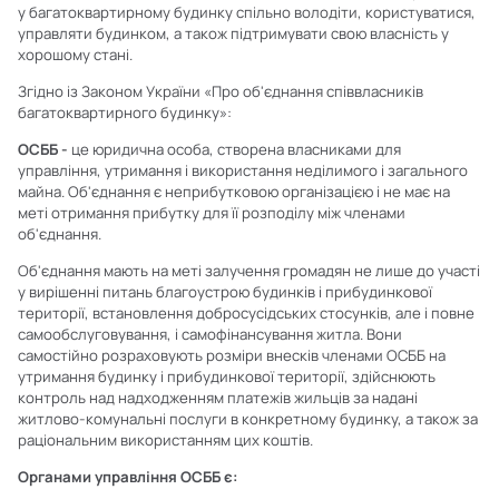
у багатоквартирному будинку спільно володіти, користуватися,
управляти будинком, а також підтримувати свою власність у
хорошому стані.
Згідно із Законом України «Про об'єднання співвласників
багатоквартирного будинку»:
ОСББ -
це юридична особа, створена власниками для
управління, утримання і використання неділимого і загального
майна. Об'єднання є неприбутковою організацією і не має на
меті отримання прибутку для її розподілу між членами
об'єднання.
Об'єднання мають на меті залучення громадян не лише до участі
у вирішенні питань благоустрою будинків і прибудинкової
території, встановлення добросусідських стосунків, але і повне
самообслуговування, і самофінансування житла. Вони
самостійно розраховують розміри внесків членами ОСББ на
утримання будинку і прибудинкової території, здійснюють
контроль над надходженням платежів жильців за надані
житлово-комунальні послуги в конкретному будинку, а також за
раціональним використанням цих коштів.
Органами управління ОСББ є: