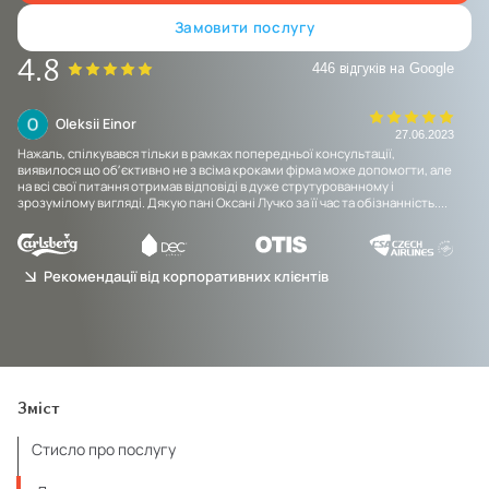
Замовити послугу
4.8
446 відгуків на Google
Oleksii Einor
23
27.06.2023
Нажаль, спілкувався тільки в рамках попередньої консультації,
Уже
виявилося що обʼєктивно не з всіма кроками фірма може допомогти, але
уро
на всі свої питання отримав відповіді в дуже струтурованному і
Спа
зрозумілому вигляді. Дякую пані Оксані Лучко за її час та обізнанність....
Рекомендації від корпоративних клієнтів
Зміст
Стисло про послугу