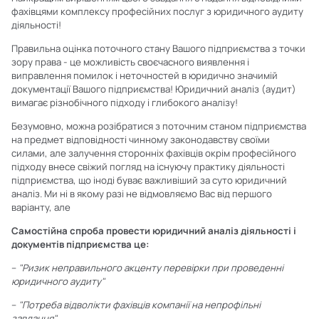
фахівцями комплексу професійних послуг з юридичного аудиту
діяльності!
Правильна оцінка поточного стану Вашого підприємства з точки
зору права - це можливість своєчасного виявлення і
виправлення помилок і неточностей в юридично значимій
документації Вашого підприємства! Юридичний аналіз (аудит)
вимагає різнобічного підходу і глибокого аналізу!
Безумовно, можна розібратися з поточним станом підприємства
на предмет відповідності чинному законодавству своїми
силами, але залучення сторонніх фахівців окрім професійного
підходу внесе свіжий погляд на існуючу практику діяльності
підприємства, що іноді буває важливіший за суто юридичний
аналіз. Ми ні в якому разі не відмовляємо Вас від першого
варіанту, але
Самостійна спроба провести юридичний аналіз діяльності і
документів підприємства це:
–
"
Ризик неправильного акценту перевірки при проведенні
юридичного аудиту"
–
"
Потреба відволікти фахівців компанії на непрофільні
завдання"