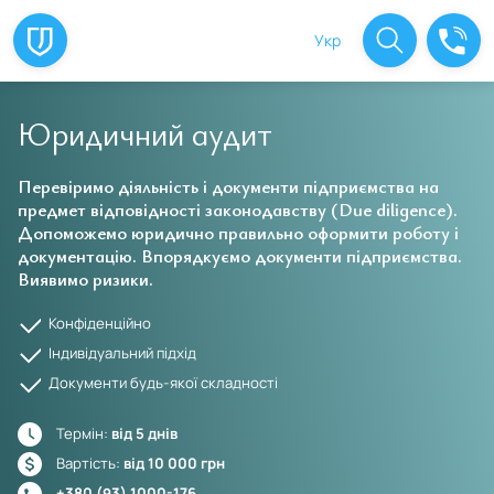
Укр
Юридичний аудит
Перевіримо діяльність і документи підприємства на
предмет відповідності законодавству (Due diligence).
Допоможемо юридично правильно оформити роботу і
документацію. Впорядкуємо документи підприємства.
Виявимо ризики.
Конфіденційно
Індивідуальний підхід
Документи будь-якої складності
Термін:
від 5 днів
Вартість:
від 10 000 грн
+380 (93) 1000-176