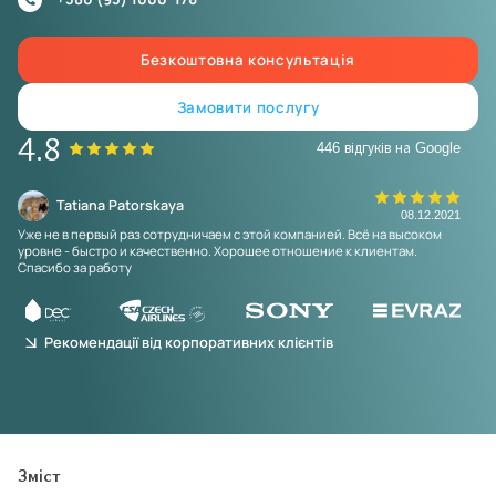
Безкоштовна консультація
Замовити послугу
4.8
446 відгуків на Google
Tatiana Patorskaya
24
08.12.2021
Уже не в первый раз сотрудничаем с этой компанией. Всё на высоком
Лег
уровне - быстро и качественно. Хорошее отношение к клиентам.
инф
Спасибо за работу
Рекомендації від корпоративних клієнтів
Зміст