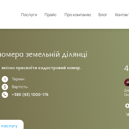
Послуги
Прайс
Про компанію
Блог
Контак
омера земельній ділянці
4
 якісно присвоїти кадастровий номер.
Термін:
Вера Филипович
19.02.2024
21.12.2023
Вартість:
Дуже якісне обслуговування,ввічливі фахівці. Мені все
Дя
+380 (93) 1000-176
сподобалось,буду звертатися ще.
Ок
 послугу