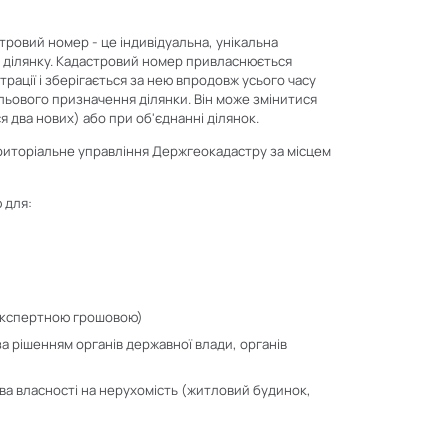
ровий номер - це індивідуальна, унікальна
ну ділянку. Кадастровий номер привласнюється
рації і зберігається за нею впродовж усього часу
цільового призначення ділянки. Він може змінитися
я два нових) або при об'єднанні ділянок.
иторіальне управління Держгеокадастру за місцем
 для:
и
 експертною грошовою)
за рішенням органів державної влади, органів
ва власності на нерухомість (житловий будинок,