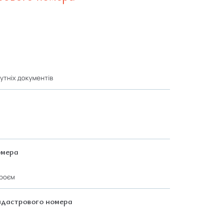
сутніх документів
омера
троєм
адастрового номера