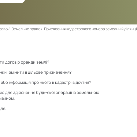
право
Земельне право
Присвоєння кадастрового номера земельній ділянці
ти договір оренди землі?
нки, змінити її цільове призначення?
або інформація про нього в кадастрі відсутня?
ю для здійснення будь-якої операції із земельною
майном.
для:
и