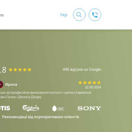
Укр
ти
.8
446 відгуків на Google
Ирина
Экспертн
22.05.2024
кую за професійне виконання послуги і чуйне ставлення
Дуже гарна опер
сані Лучко і Денису Джуру
Рекомендації від корпоративних клієнтів