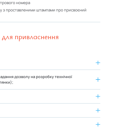
стрового номера
х для привласнення
надання дозволу на розробку технічної
лянки);