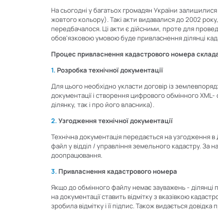
На сьогодні у багатьох громадян України залишилис
жовтого кольору). Такі акти видавалися до 2002 рок
передбачалося. Ці акти є дійсними, проте для прове
обов'язковою умовою буде привласнення ділянці кад
Процес привласнення кадастрового номера складає
1.
Розробка технічної документації
Для цього необхідно укласти договір із землевпоряд
документації і створення цифрового обмінного XML- 
ділянку, так і про його власника).
2.
Узгодження технічної документації
Технічна документація передається на узгодження 
файл у відділ / управління земельного кадастру. За 
доопрацювання.
3.
Привласнення кадастрового номера
Якщо до обмінного файлу немає зауважень - ділянці
на документації ставить відмітку з вказівкою кадаст
зробила відмітку і її підпис. Також видається довідк