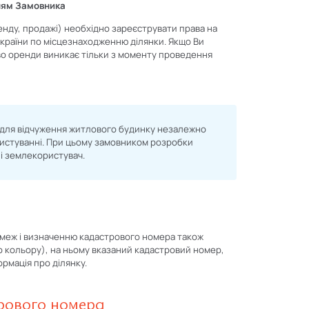
нням Замовника
нду, продажі) необхідно зареєструвати права на
України по місцезнаходженню ділянки. Якщо Ви
во оренди виникає тільки з моменту проведення
 для відчуження житлового будинку незалежно
ористуванні. При цьому замовником розробки
 і землекористувач.
 меж і визначенню кадастрового номера також
о кольору), на ньому вказаний кадастровий номер,
ормація про ділянку.
рового номера