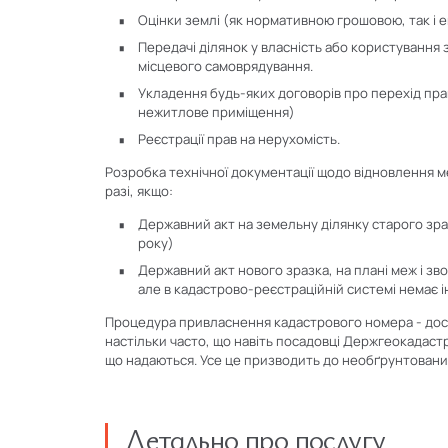
Оцінки землі (як нормативною грошовою, так і
Передачі ділянок у власність або користування 
місцевого самоврядування.
Укладення будь-яких договорів про перехід пра
нежитлове приміщення)
Реєстрації прав на нерухомість.
Розробка технічної документації щодо відновлення 
разі, якщо:
Державний акт на земельну ділянку старого зр
року)
Державний акт нового зразка, на плані меж і зв
але в кадастрово-реєстраційній системі немає і
Процедура привласнення кадастрового номера - досит
настільки часто, що навіть посадовці Держгеокадаст
що надаються. Усе це призводить до необґрунтованих
Детально про послугу