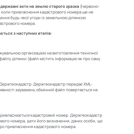
я
державні акти на землю старого зразка (
червоно-
у, коли привласнення кадастрового номера ще не
дення будь-якої угоди із земельною ділянкою
астрового номера.
ться з наступних етапів:
жувальною організацією на виготовлення технічної
файлу ділянки (файл містить інформацію як про саму
в Держгеокадастр. Держгеокадастр передає XML-
наявності зауважень обмінний файл повертається на
 привласнюється кадастровий номер. Держгеокадастр
рового номера, дати його визначення, даних особи, що
а про привласнення кадастрового номера.