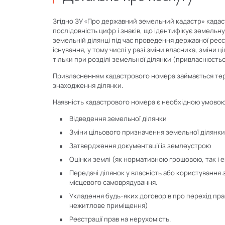
Згідно ЗУ «Про державний земельний кадастр» кадаст
послідовність цифр і знаків, що ідентифікує земель
земельній ділянці під час проведення державної реєст
існування, у тому числі у разі зміни власника, зміни 
тільки при розділі земельної ділянки (привласнюєтьс
Привласненням кадастрового номера займається тер
знаходження ділянки.
Наявність кадастрового номера є необхідною умовою
Відведення земельної ділянки
Зміни цільового призначення земельної ділянк
Затвердження документації із землеустрою
Оцінки землі (як нормативною грошовою, так і
Передачі ділянок у власність або користування 
місцевого самоврядування.
Укладення будь-яких договорів про перехід пра
нежитлове приміщення)
Реєстрації прав на нерухомість.