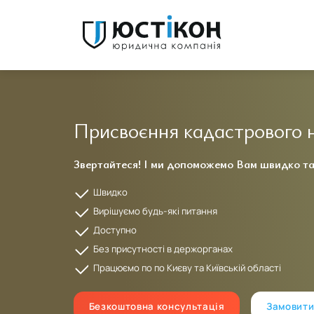
Присвоєння кадастрового н
Звертайтеся! І ми допоможемо Вам швидко та
Швидко
Canti Ludan
Вирішуємо будь-які питання
They make getting through the legal red tape a breeze
Доступно
Без присутності в держорганах
Працюємо по по Києву та Київській області
Безкоштовна консультація
Замовити