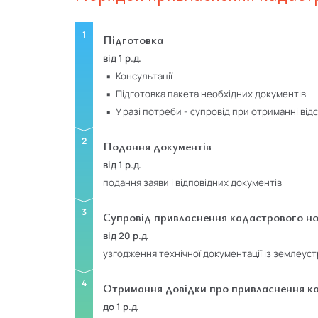
Підготовка
від 1 р.д.
консультації
підготовка пакета необхідних документів
у разі потреби - супровід при отриманні від
Подання документів
від 1 р.д.
подання заяви і відповідних документів
Супровід привласнення кадастрового н
від 20 р.д.
узгодження технічної документації із землеус
Отримання довідки про привласнення к
до 1 р.д.