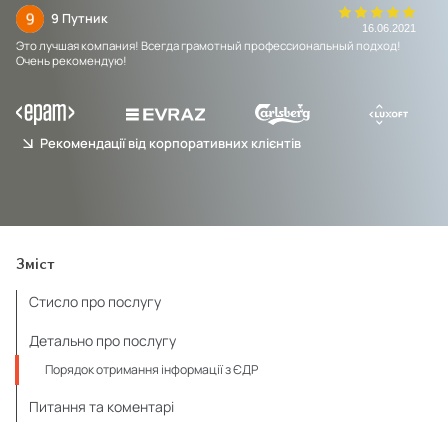
9 Путник
20
16.06.2021
а
Это лучшая компания! Всегда грамотный профессиональный подход!
Усл
Очень рекомендую!
дос
пом
Рекомендації від корпоративних клієнтів
Зміст
Стисло про послугу
Детально про послугу
Порядок отримання інформації з ЄДР
Питання та коментарі