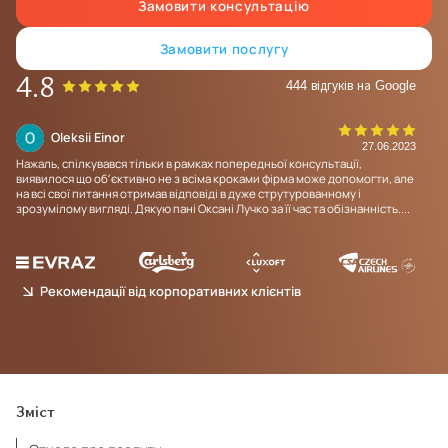
Замовити консультацію
Замовити послугу
4.8
444 відгуків на Google
Oleksii Einor
25
27.06.2023
Нажаль, спілкувався тільки в рамках попередньої консультації,
Про
виявилося що обʼєктивно не з всіма кроками фірма може допомогти, але
на всі свої питання отримав відповіді в дуже струтурованному і
зрозумілому вигляді. Дякую пані Оксані Лучко за її час та обізнанність....
Рекомендації від корпоративних клієнтів
Зміст