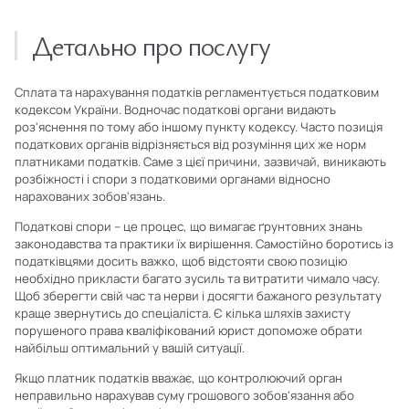
Детально про послугу
Сплата та нарахування податків регламентується податковим
кодексом України. Водночас податкові органи видають
роз'яснення по тому або іншому пункту кодексу. Часто позиція
податкових органів відрізняється від розуміння цих же норм
платниками податків. Саме з цієї причини, зазвичай, виникають
розбіжності і спори з податковими органами відносно
нарахованих зобов'язань.
Податкові спори – це процес, що вимагає ґрунтовних знань
законодавства та практики їх вирішення. Самостійно боротись із
податківцями досить важко, щоб відстояти свою позицію
необхідно прикласти багато зусиль та витратити чимало часу.
Щоб зберегти свій час та нерви і досягти бажаного результату
краще звернутись до спеціаліста. Є кілька шляхів захисту
порушеного права кваліфікований юрист допоможе обрати
найбільш оптимальний у вашій ситуації.
Якщо платник податків вважає, що контролюючий орган
неправильно нарахував суму грошового зобов'язання або