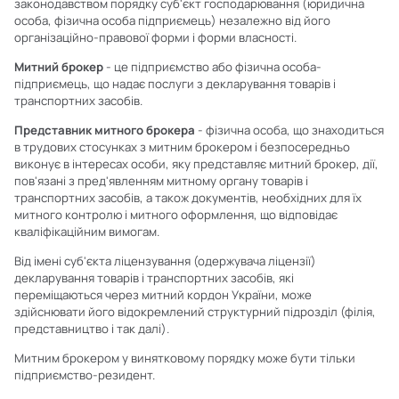
законодавством порядку суб'єкт господарювання (юридична
особа, фізична особа підприємець) незалежно від його
організаційно-правової форми і форми власності.
Митний брокер
- це підприємство або фізична особа-
підприємець, що надає послуги з декларування товарів і
транспортних засобів.
Представник митного брокера
- фізична особа, що знаходиться
в трудових стосунках з митним брокером і безпосередньо
виконує в інтересах особи, яку представляє митний брокер, дії,
пов'язані з пред'явленням митному органу товарів і
транспортних засобів, а також документів, необхідних для їх
митного контролю і митного оформлення, що відповідає
кваліфікаційним вимогам.
Від імені суб'єкта ліцензування (одержувача ліцензії)
декларування товарів і транспортних засобів, які
переміщаються через митний кордон України, може
здійснювати його відокремлений структурний підрозділ (філія,
представництво і так далі).
Митним брокером у винятковому порядку може бути тільки
підприємство-резидент.