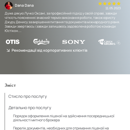
Dana Dana
20
11.05.2023
а
Дуже дякую Лучко Оксані, за професійний підхід у своїй справі, завжди
Оче
чіткість пояснення і вчасний термін виконання роботи, також юристу
пол
Джуру Денису за вирішення питання та документів міжнародного рівня.
наш
Завжди звертаюсь і завжди залишаюсь задоволена роботою команди
кач
Юстікон....
резу
Рекомендації від корпоративних клієнтів
Зміст
Стисло про послугу
Детально про послугу
Порядок оформлення ліцензії на здійснення посередницької
діяльності митного брокера
Перелік документів, необхідних для отримання ліцензії на