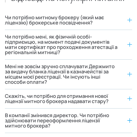
Чи потрібно митному брокеру (який має
ліцензію) брокерське посвідчення?
Чи потрібно мені, як фізичній особі-
підприємцю, на момент подачі документів
мати сертифікат про проходження атестації а
регіональній митниці?
Мені не зовсім зручно сплачувати Держмито
за видачу бланка ліцензії в казначействі за
місцем моєї реєстрації. Чи інсують інші
способи оплати?
Скажіть, чи потрібно для отримання нової
ліцензії митного брокера надавати стару?
В компанії змінився директор. Чи потрібно
здійснювати переоформлення ліцензії
митного брокера?