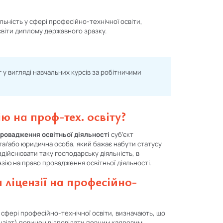
ьність у сфері професійно-технічної освіти,
світи диплому державного зразку.
г у вигляді навчальних курсів за робітничими
ю на проф-тех. освіту?
провадження освітньої діяльності
суб’єкт
та/або юридична особа, який бажає набути статусу
 здійснювати таку господарську діяльність, в
ію на право провадження освітньої діяльності.
ліцензії на професійно-
 сфері професійно-технічної освіти, визначають, що
ензіат) повинен відповідати певним кадровим,