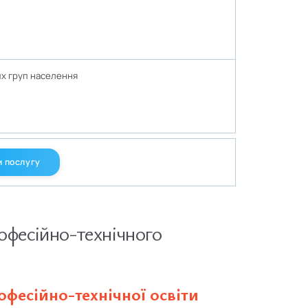
их груп населення
 послугу
офесійно-технічного
рофесійно-технічної освіти