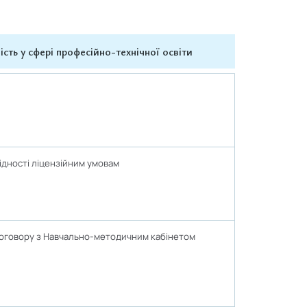
ість у сфері професійно-технічної освіти
ідності ліцензійним умовам
договору з Навчально-методичним кабінетом