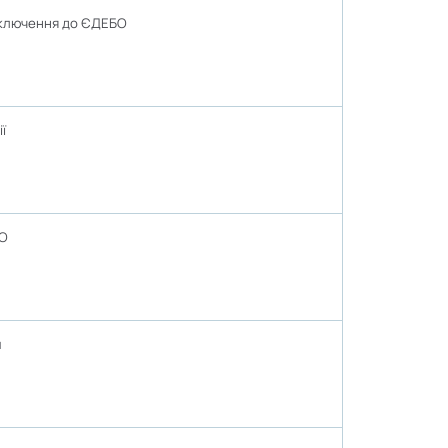
ідключення до ЄДЕБО
ї
БО
и