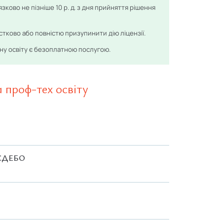
зково не пізніше 10 р. д. з дня прийняття рішення
тково або повністю призупинити дію ліцензії.
ну освіту є безоплатною послугою.
 проф-тех освіту
а ЄДЕБО