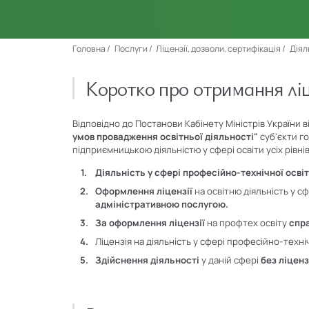
Головна
Послуги
Ліцензії, дозволи, сертифікація
Діял
Коротко про отримання ліц
Відповідно до Постанови Кабінету Міністрів України ві
умов провадження освітньої діяльності"
суб'єкти г
підприємницькою діяльністю у сфері освіти усіх рівні
Діяльність
у сфері професійно-технічної осві
Оформлення
ліцензії
на освітню діяльність у с
адміністративною послугою.
За оформлення ліцензії
на профтех освіту
спр
Ліцензія на діяльність у сфері професійно-техніч
Здійснення діяльності
у даній сфері
без ліценз