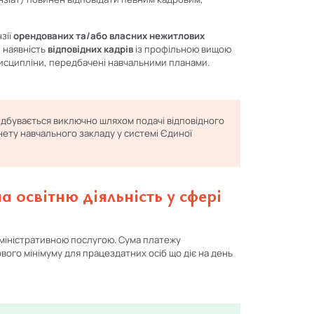
зії
орендованих та/або власних нежитлових
, наявність
відповідних кадрів
із профільною вищою
дисципліни, передбачені навчальними планами.
ідбувається виключно шляхом подачі відповідного
ету навчального закладу у системі Єдиної
на освітню діяльність у сфері
дміністративною послугою. Сума платежу
вого мінімуму для працездатних осіб що діє на день