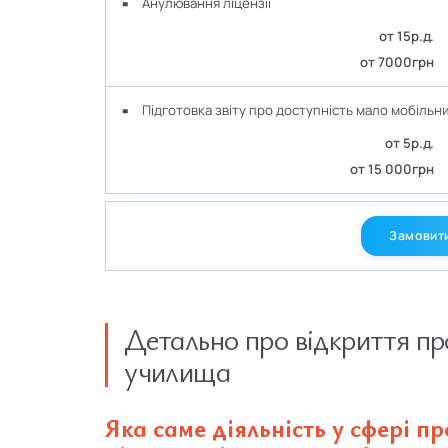
Анулювання ліцензії
от 15р.д.
от 7000грн
Підготовка звіту про доступність мало мобільн
от 5р.д.
от 15 000грн
Замовити
Детально про відкриття пр
училища
Яка саме діяльність у сфері п