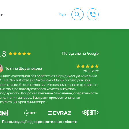
Укр
ти
.8
446 відгуків на Google
Тетяна Шерстюкова
Kirill Sta
20.01.2022
ишлось очередной раз обратиться в юридическую компанию
Отличная компан
СТИКОН». Работала с Максимом и Мариной. Это уже мой
индивидуальный 
орой отзыв об этой компании. И в каждом отзыве вскрывается
вый факт, по поводу которого хочется высказать
агодарность. Доброжелательное отношение, оперативность
выполнении запроса. Быстрая и профессиональная
нсультация в решении вопро...
Рекомендації від корпоративних клієнтів