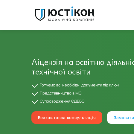
Ліцензія на освітню діяльні
технічної освіти
Наталья Сенатос
От лица Инновационного центр «Нове Життя» благода
компанию «Юстикон» за помощь, профессиональную
Готуємо всі необхідні документи під ключ
консультацию и организацию по проведению учебного
процесса наших сотрудников. Отдельная благодарност
Представництво в МОН
менеджеру Максиму. Спасибо за сотрудничество!!!...
Супроводження ЄДЕБО
Безкоштовна консультація
Замовити