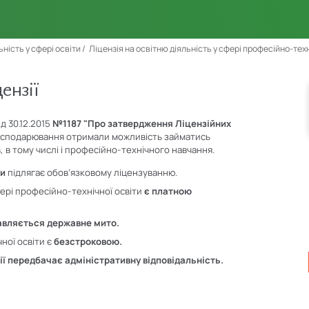
ьність у сфері освіти
Ліцензія на освітню діяльність у сфері професійно-техн
ензії
д 30.12.2015
№1187 "Про затвердження Ліцензійних
осподарювання отримали можливість займатись
в, в тому числі і професійно-технічного навчання.
ти
підлягає обов’язковому ліцензуванню.
фері професійно-технічної освіти
є платною
авляється державне мито.
ної освіти є
безстроковою.
ії передбачає адміністративну відповідальність.