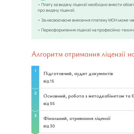
• Плату за видачу ліцензії необхідно внести обов’я
про видачу ліцензії.
• За несвоєчасне внесення платежу МОН може час
• Переоформлення ліцензії на професійно-техніч
Алгоритм отримання ліцензії на
Підготовчий, аудит документів
від 15
Основний, робота з методкабінетом т
від 55
Фінальний, отримання ліцензії
від 30