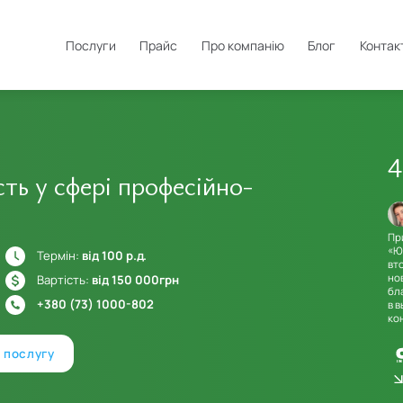
Послуги
Прайс
Про компанію
Блог
Контак
4
сть у сфері професійно-
Andrew Vylegzhanin
06.08.2020
09.09.2024
рим
Робив тут ліцензію на освітні послуги, все швидко і якісно. Дуже
Пр
задоволений.
«Ю
Термін:
від 100 р.д.
вт
ь
но
Вартість:
від 150 000грн
бл
+380 (73) 1000-802
в 
ко
 послугу