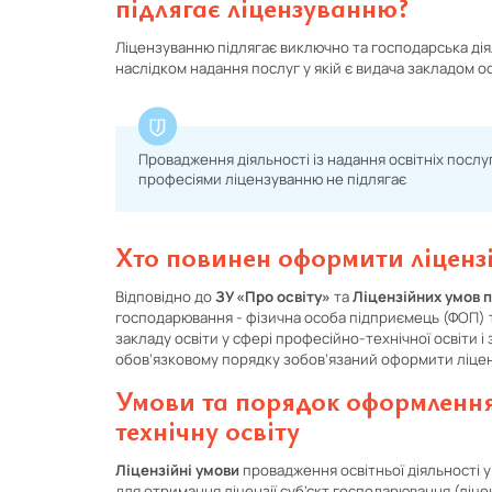
підлягає ліцензуванню?
Ліцензуванню підлягає виключно та господарська діял
наслідком надання послуг у якій є видача закладом о
Провадження діяльності із надання освітніх послу
професіями ліцензуванню не підлягає
Хто повинен оформити ліцензі
Відповідно до
ЗУ «Про освіту»
та
Ліцензійних умов 
господарювання - фізична особа підприємець (ФОП) 
закладу освіти у сфері професійно-технічної освіти і
обов’язковому порядку зобов’язаний оформити ліценз
Умови та порядок оформлення 
технічну освіту
Ліцензійні умови
провадження освітньої діяльності у
для отримання ліцензії суб’єкт господарювання (ліц