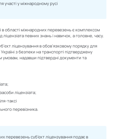
я участі у міжнародному русі
і в області міжнародних перевезень є комплексом
 ліцензіата певних знань і навичок, а головне, часу.
уб'єкт ліцензування в обов'язковому порядку для
 Україні з безпеки на транспорті підтверджену
им умовам, надавши підтвердні документи та
іата;
засоби ліцензіата;
іля-таксі
льного перевізника.
них перевезень суб’єкт ліцензування подає в