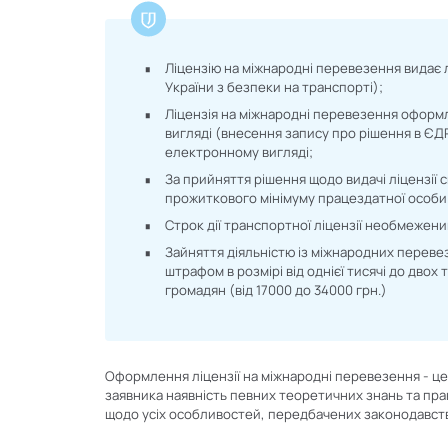
Ліцензію на міжнародні перевезення видає
України з безпеки на транспорті);
Ліцензія на міжнародні перевезення офор
вигляді (внесення запису про рішення в ЄДР
електронному вигляді;
За прийняття рішення щодо видачі ліцензії 
прожиткового мінімуму працездатної особи
Строк дії транспортної ліцензії необмежени
Зайняття діяльністю із міжнародних переве
штрафом в розмірі від однієї тисячі до двох
громадян (від
17000
до
34000
грн.)
Оформлення ліцензії на міжнародні перевезення - це 
заявника наявність певних теоретичних знань та пра
щодо усіх особливостей, передбачених законодавств