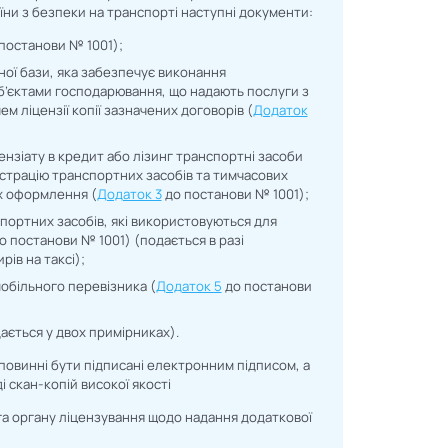
ни з безпеки на транспорті наступні документи:
постанови № 1001);
ної бази, яка забезпечує виконання
уб’єктами господарювання, що надають послуги з
м ліцензії копії зазначених договорів (
Додаток
цензіату в кредит або лізинг транспортні засоби
еєстрацію транспортних засобів та тимчасових
х оформлення (
Додаток 3
до постанови № 1001);
портних засобів, які використовуються для
о постанови № 1001) (подається в разі
ів на таксі);
мобільного перевізника (
Додаток 5
до постанови
ається у двох примірниках).
 повинні бути підписані електронним підписом, а
і скан-копій високої якості
га органу ліцензування щодо надання додаткової