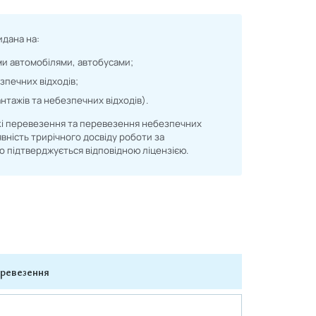
идана на:
ми автомобілями, автобусами;
печних відходів;
нтажів та небезпечних відходів).
ькі перевезення та перевезення небезпечних
явність трирічного досвіду роботи за
о підтверджується відповідною ліцензією.
еревезення