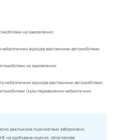
томобілями на замовлення;
а небезпечних відходів вантажними автомобілями;
втомобілями на замовлення;
та небезпечних відходів вантажними автомобілями;
автомобілями (крім перевезення небезпечних
сно декількома ліцензіатами заборонено.
Е на здобувача ліцензії, обов’язкове