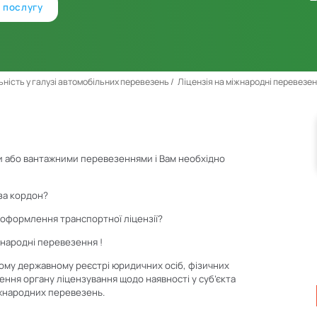
 послугу
ьність у галузі автомобільних перевезень
Ліцензія на міжнародні перевезе
 або вантажними перевезеннями і Вам необхідно
 за кордон?
а оформлення транспортної ліцензії?
жнародні перевезення !
ому державному реєстрі юридичних осіб, фізичних
ення органу ліцензування щодо наявності у суб’єкта
іжнародних перевезень.