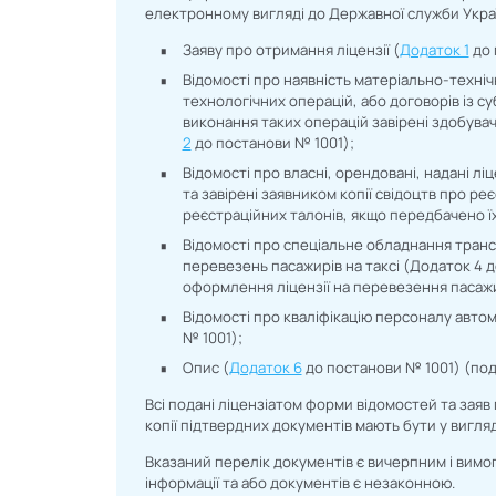
електронному вигляді до Державної служби Украї
Заяву про отримання ліцензії (
Додаток 1
до 
Відомості про наявність матеріально-техніч
технологічних операцій, або договорів із с
виконання таких операцій завірені здобуваче
2
до постанови № 1001);
Відомості про власні, орендовані, надані лі
та завірені заявником копії свідоцтв про р
реєстраційних талонів, якщо передбачено ї
Відомості про спеціальне обладнання транс
перевезень пасажирів на таксі (Додаток 4 д
оформлення ліцензії на перевезення пасажир
Відомості про кваліфікацію персоналу авто
№ 1001);
Опис (
Додаток 6
до постанови № 1001) (под
Всі подані ліцензіатом форми відомостей та заяв
копії підтвердних документів мають бути у вигляд
Вказаний перелік документів є вичерпним і вимо
інформації та або документів є незаконною.