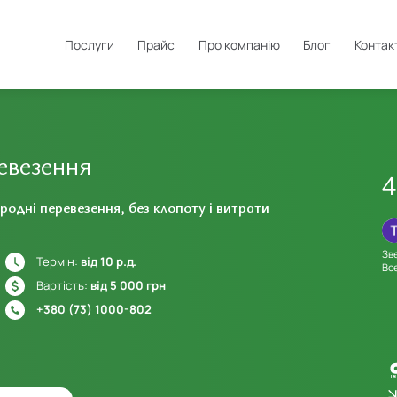
Послуги
Прайс
Про компанію
Блог
Контак
евезення
4
одні перевезення, без клопоту і витрати
титан роблокса
01.08.2020
04.02.2025
Искренняя благодарность за профессионализм ,
Зв
Термін:
від 10 р.д.
е
компетентность менеджера по работе с клиентами ЮК
Вс
"Юстикон" Марина Литвин . Комплексный ответственный
Вартість:
від 5 000 грн
подход к клиенту, юридические услуги оказаны качественно и в
срок .Общение с Вами порадовало, при необходимости буду к
+380 (73) 1000-802
вам обращаться. еще раз спасибо...