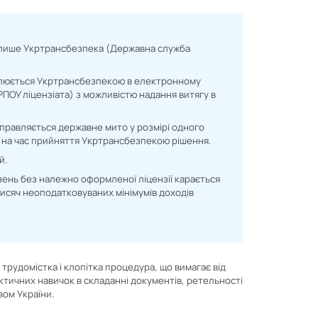
 лише Укртрансбезпека (Державна служба
млюється Укртрансбезпекою в електронному
ПОУ ліцензіата) з можливістю надання витягу в
справляється державне мито у розмірі одного
 на час прийняття Укртрансбезпекою рішення.
й.
зень без належно оформленої ліцензії карається
 тисяч неоподатковуваних мінімумів доходів
трудомістка і клопітка процедура, що вимагає від
ктичних навичок в складанні документів, ретельності
ом України.