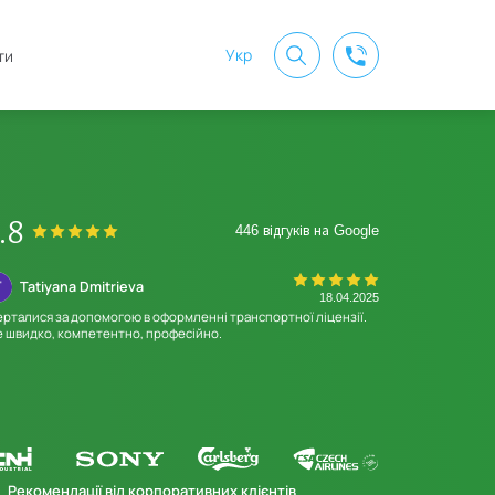
Укр
ти
.8
446 відгуків на Google
Tatiyana Dmitrieva
Дмитрий 
18.04.2025
ерталися за допомогою в оформленні транспортної ліцензії.
Співпрацювали з
е швидко, компетентно, професійно.
справи. Все чітко
непередбачених з
отримана
Рекомендації від корпоративних клієнтів