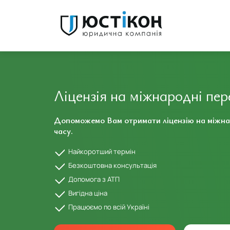
Ліцензія на міжнародні пер
Допоможемо Вам отримати ліцензію на міжнар
часу.
Кирилл Горелый
Работал с Тамарой на счет получения лицензии по
Найкоротший термін
перевозкам,сделали все оперативно и качественно,вс
классно,рекомендую однозначно. Если не хотите себе
Безкоштовна консультація
гемморой-обращатся сюда,все сделают на ура...
Допомога з АТП
Вигідна ціна
Працюємо по всій Україні