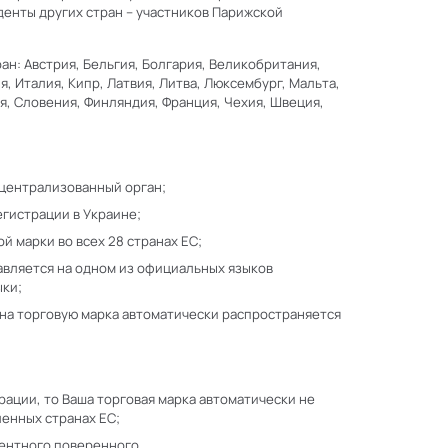
енты других стран – участников Парижской
ан: Австрия, Бельгия, Болгария, Великобритания,
я, Италия, Кипр, Латвия, Литва, Люксембург, Мальта,
я, Словения, Финляндия, Франция, Чехия, Швеция,
 централизованный орган;
егистрации в Украине;
й марки во всех 28 странах ЕС;
авляется на одном из официальных языков
ыки;
а на торговую марка автоматически распространяется
трации, то Ваша торговая марка автоматически не
ленных странах ЕС;
тентного поверенного.