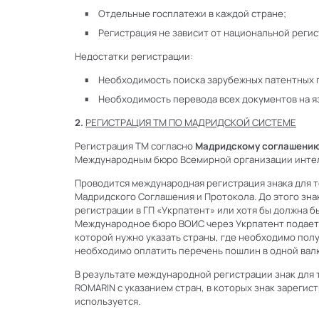
Отдельные госплатежи в каждой стране;
Регистрация не зависит от национальной регис
Недостатки регистрации:
Необходимость поиска зарубежных патентных 
Необходимость перевода всех документов на яз
2.
РЕГИСТРАЦИЯ ТМ ПО МАДРИДСКОЙ СИСТЕМЕ
Регистрация ТМ согласно
Мадридскому соглашени
Международным бюро Всемирной организации интел
Проводится международная регистрация знака для то
Мадридского Соглашения и Протокола. До этого зн
регистрации в ГП «Укрпатент» или хотя бы должна бы
Международное бюро ВОИС через Укрпатент подается
которой нужно указать страны, где необходимо полу
необходимо оплатить перечень пошлин в одной вал
В результате международной регистрации знак для 
ROMARIN с указанием стран, в которых знак зарегист
используется.