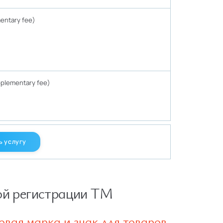
ntary fee)
lementary fee)
ь услугу
ой регистрации ТМ
овая марка и знак для товаров