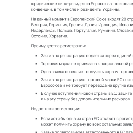
юридические лица-резиденты Евросоюза, но и резид
конвенции, в том числе и резиденты Украины.
На данный момент в Европейский Союз входят 28 стр
Венгрия, Германия, Греция, Дания, Ирландия, Испани
Нидерланды, Польша, Португалия, Румыния, Словаки
Эстония, Хорватия.
Преимущества регистрации:
Заявка на регистрацию подается через единый
Торговая марка не привязана к национальной р
Одна заявка позволяет получить охрану торгово
Заявка на регистрацию торговой марки ЕС сост
Евросоюза и не требует перевода на другие яз
В случае вступления новой страны в ЕС, защит
и на эту страну без дополнительных расходов.
Недостатки регистрации:
Если хотя бы одна из стран ЕС откажет в регис
может получить охрану во всех остальных заяв
Заявка подается через аттестованного в ЕС па