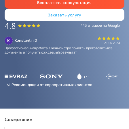
Бесплатная консультация
Заказать услугу
4.8
446 отзывов на Google
Konstantin D
19
21.06.2023
Профессиональная работа. Очень быстро помогли приготовить все
Спа
документы и получить ожидаемый результат.
кач
Рекомендации от корпоративных клиентов
Содержание