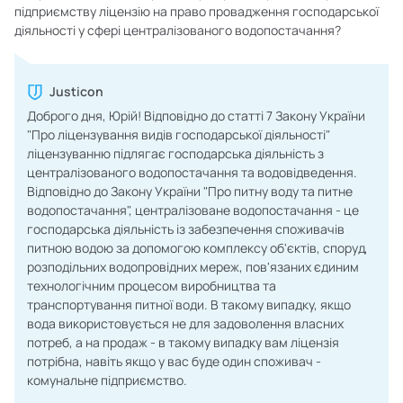
підприємству ліцензію на право провадження господарської
діяльності у сфері централізованого водопостачання?
Justicon
Доброго дня, Юрій! Відповідно до статті 7 Закону України
"Про ліцензування видів господарської діяльності"
ліцензуванню підлягає господарська діяльність з
централізованого водопостачання та водовідведення.
Відповідно до Закону України "Про питну воду та питне
водопостачання", централізоване водопостачання - це
господарська діяльність із забезпечення споживачів
питною водою за допомогою комплексу об'єктів, споруд,
розподільних водопровідних мереж, пов'язаних єдиним
технологічним процесом виробництва та
транспортування питної води. В такому випадку, якщо
вода використовується не для задоволення власних
потреб, а на продаж - в такому випадку вам ліцензія
потрібна, навіть якщо у вас буде один споживач -
комунальне підприємство.