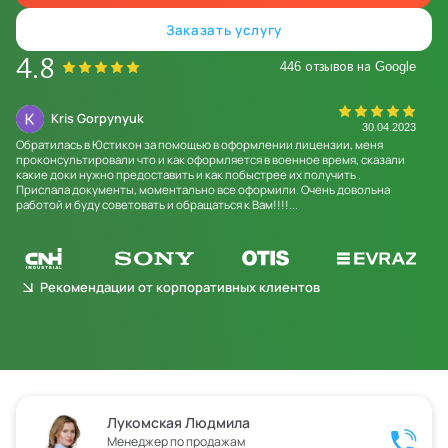
Заказать услугу
4.8
446 отзывов на Google
Kris Gorpynyuk
20
30.04.2023
Обратилась в Юстикон за помощью в оформлении лицензии, меня
При
проконсультировали что и как оформляется в военное время, сказали
«ЮС
какие доки нужно предоставить и как побыстрее их получить .
отз
Прислала документы, моментально все оформили. Очень довольна
пов
работой и буду советовать и обращаться к Вам!!!!...
Доб
Быс
Рекомендации от корпоративных клиентов
Лукомская Людмила
Менеджер по продажам